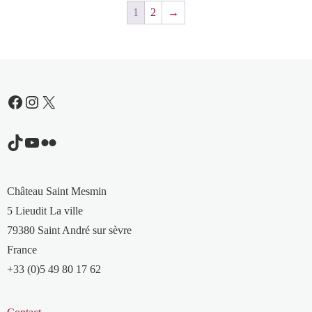
1
2
→
Facebook
Instagram
X
TikTok
YouTube
Flickr
Château Saint Mesmin
5 Lieudit La ville
79380 Saint André sur sèvre
France
+33 (0)5 49 80 17 62