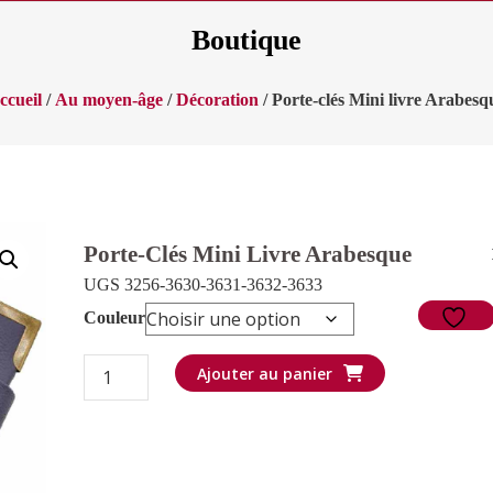
Boutique
ccueil
/
Au moyen-âge
/
Décoration
/ Porte-clés Mini livre Arabesq
Porte-Clés Mini Livre Arabesque
UGS 3256-3630-3631-3632-3633
Couleur
quantité
Ajouter au panier
de
Porte-
clés
Mini