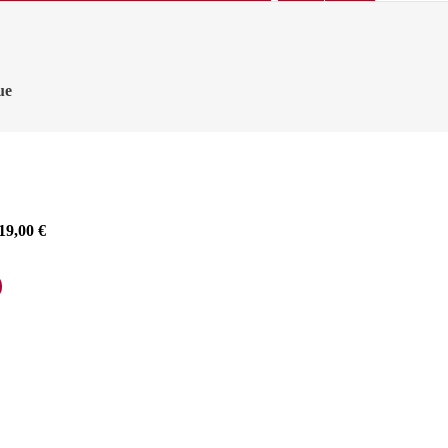
ue
19,00
€