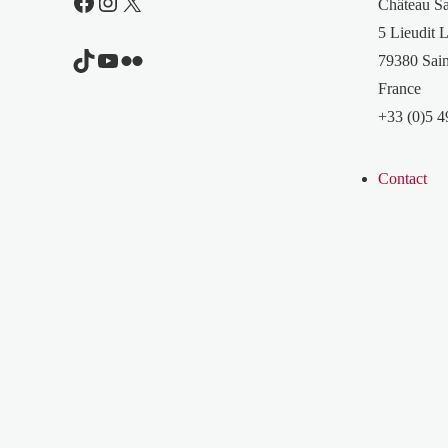
Facebook
Instagram
X
Château S
5 Lieudit L
TikTok
YouTube
Flickr
79380 Sain
France
+33 (0)5 4
Contact