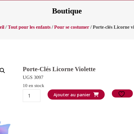
Boutique
il
/
Tout pour les enfants
/
Pour se costumer
/ Porte-clés Licorne vi
Porte-Clés Licorne Violette
UGS 3097
10 en stock
quantité
Ajouter au panier
de
Porte-
clés
Licorne