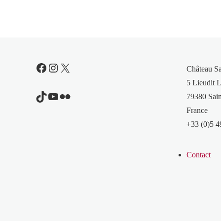
Facebook
Instagram
X
Château S
5 Lieudit L
TikTok
YouTube
Flickr
79380 Sain
France
+33 (0)5 4
Contact