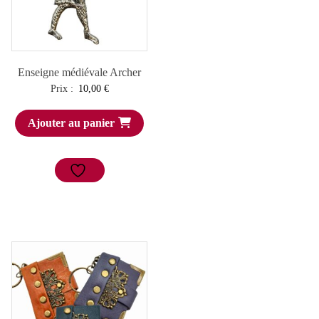
Enseigne médiévale Archer
Prix :
10,00
€
Ajouter au panier