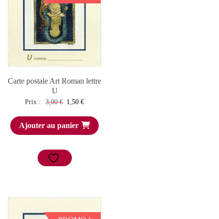
Carte postale Art Roman lettre
U
Le
Le
Prix :
3,00
€
1,50
€
prix
prix
Ajouter au panier
initial
actuel
était :
est :
3,00 €.
1,50 €.