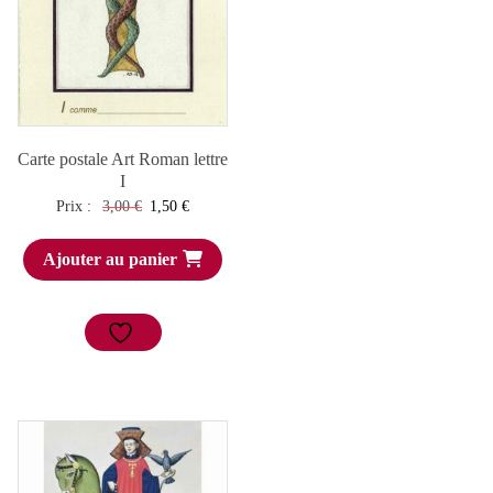
Carte postale Art Roman lettre
I
Le
Le
Prix :
3,00
€
1,50
€
prix
prix
Ajouter au panier
initial
actuel
était :
est :
3,00 €.
1,50 €.