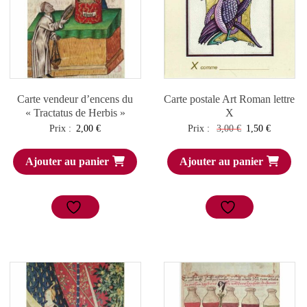
Carte vendeur d’encens du
Carte postale Art Roman lettre
« Tractatus de Herbis »
X
Le
Le
Prix :
2,00
€
Prix :
3,00
€
1,50
€
prix
prix
Ajouter au panier
Ajouter au panier
initial
actuel
était :
est :
3,00 €.
1,50 €.