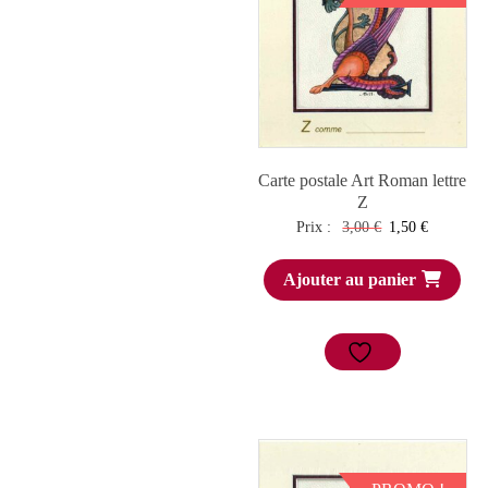
Carte postale Art Roman lettre
Z
Le
Le
Prix :
3,00
€
1,50
€
prix
prix
Ajouter au panier
initial
actuel
était :
est :
3,00 €.
1,50 €.