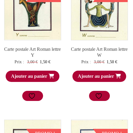
Carte postale Art Roman lettre
Carte postale Art Roman lettre
Y
W
Le
Le
Le
Le
Prix :
3,00
€
1,50
€
Prix :
3,00
€
1,50
€
prix
prix
prix
prix
Ajouter au panier
Ajouter au panier
initial
actuel
initial
actuel
était :
est :
était :
est :
3,00 €.
1,50 €.
3,00 €.
1,50 €.