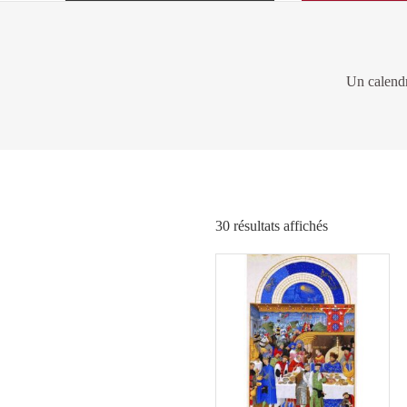
Un calendr
Trié
30 résultats affichés
par
popularité