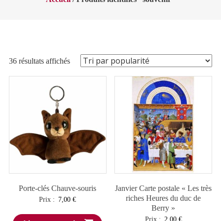
Trié
36 résultats affichés
par
popularité
Porte-clés Chauve-souris
Janvier Carte postale « Les très
riches Heures du duc de
Prix :
7,00
€
Berry »
Prix :
2,00
€