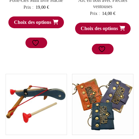
Porte-clés Mini livre Hâche
Arc en bois avec Flèches
ventouses
Prix :
19,00
€
Prix :
14,00
€
Choix des options
Choix des options