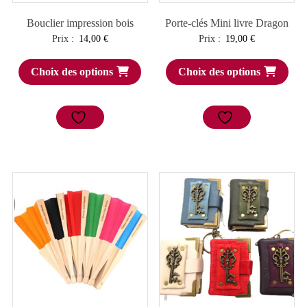
Bouclier impression bois
Porte-clés Mini livre Dragon
Prix :
14,00
€
Prix :
19,00
€
Choix des options
Choix des options