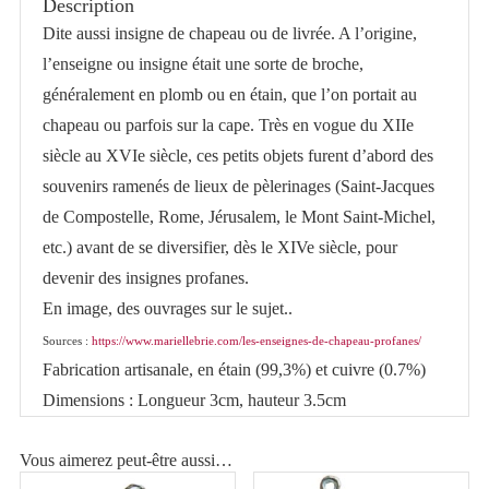
Description
Faucon
Dite aussi insigne de chapeau ou de livrée. A l’origine,
l’enseigne ou insigne était une sorte de broche,
généralement en plomb ou en étain, que l’on portait au
chapeau ou parfois sur la cape. Très en vogue du XIIe
siècle au XVIe siècle, ces petits objets furent d’abord des
souvenirs ramenés de lieux de pèlerinages (Saint-Jacques
de Compostelle, Rome, Jérusalem, le Mont Saint-Michel,
etc.) avant de se diversifier, dès le XIVe siècle, pour
devenir des insignes profanes.
En image, des ouvrages sur le sujet..
Sources :
https://www.mariellebrie.com/les-enseignes-de-chapeau-profanes/
Fabrication artisanale, en étain (99,3%) et cuivre (0.7%)
Dimensions : Longueur 3cm, hauteur 3.5cm
Vous aimerez peut-être aussi…