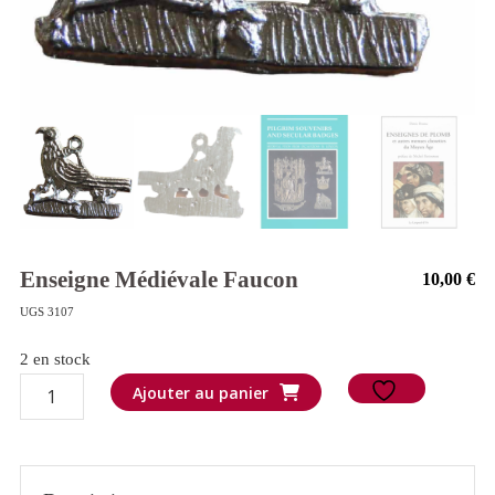
Enseigne Médiévale Faucon
10,00
€
UGS 3107
2 en stock
quantité
Ajouter au panier
de
Enseigne
médiévale