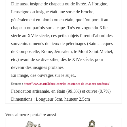
Dite aussi insigne de chapeau ou de livrée. A l’origine,
musicien
l’enseigne ou insigne était une sorte de broche,
généralement en plomb ou en étain, que l’on portait au
chapeau ou parfois sur la cape. Très en vogue du XIIe
siècle au XVIe siècle, ces petits objets furent d’abord des
souvenirs ramenés de lieux de pèlerinages (Saint-Jacques
de Compostelle, Rome, Jérusalem, le Mont Saint-Michel,
etc.) avant de se diversifier, dès le XIVe siècle, pour
devenir des insignes profanes.
En image, des ouvrages sur le sujet..
Sources :
https://www.mariellebrie.com/les-enseignes-de-chapeau-profanes/
Fabrication artisanale, en étain (99,3%) et cuivre (0.7%)
Dimensions : Longueur 5cm, hauteur 2.5cm
Vous aimerez peut-être aussi…