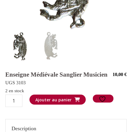
Enseigne Médiévale Sanglier Musicien
10,00
€
UGS 3103
2 en stock
quantité
Ajouter au panier
de
Enseigne
médiévale
Description
Sanglier