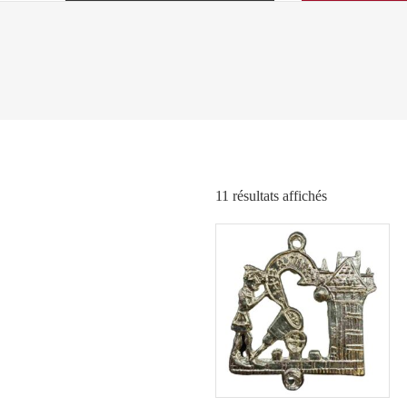
Trié
11 résultats affichés
par
popularité