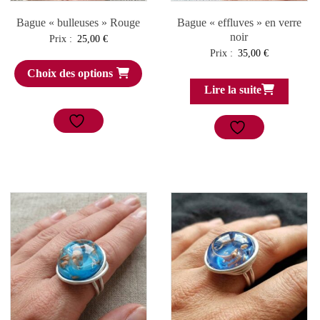
Bague « bulleuses » Rouge
Bague « effluves » en verre
noir
Prix :
25,00
€
Prix :
35,00
€
Choix des options
Lire la suite