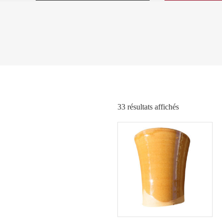
Trié
33 résultats affichés
par
popularité