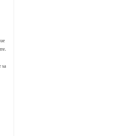
que
rre.
r sa