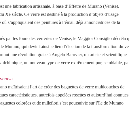
t une fabrication artisanale, à base d’Effetre de Murano (Venise).
 du Xe siècle. Ce verre est destiné à la production d’objets d’usage
e où s’appliquaient des peintures à l’émail déjà annonciatrices de la
s par les fours des verreries de Venise, le Maggior Consiglio décréta 
e de Murano, qui devint ainsi le lieu d’élection de la transformation du ve
nnut une révolution grâce à Angelo Barovier, un artiste et scientifique
ssus alchimique, un nouveau type de verre extrêmement pur, semblable, pa
u-verre-a…
ano maîtrisaient l’art de créer des baguettes de verre multicouches de
ques caractéristiques, autrefois appelées rosettes et aujourd’hui connues
guettes colorées et de millefiori s’est poursuivie sur l’île de Murano