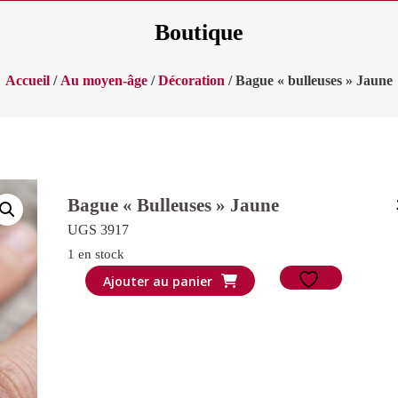
Boutique
Accueil
/
Au moyen-âge
/
Décoration
/ Bague « bulleuses » Jaune
Bague « Bulleuses » Jaune
UGS 3917
1 en stock
quantité
Ajouter au panier
de
Bague
"bulleuses"
Jaune