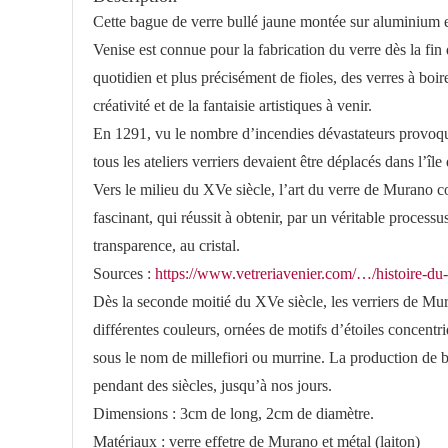
Cette bague de verre bullé jaune montée sur aluminium es
Venise est connue pour la fabrication du verre dès la fin
quotidien et plus précisément de fioles, des verres à boir
créativité et de la fantaisie artistiques à venir.
En 1291, vu le nombre d’incendies dévastateurs provoqué
tous les ateliers verriers devaient être déplacés dans l’îl
Vers le milieu du XVe siècle, l’art du verre de Murano co
fascinant, qui réussit à obtenir, par un véritable proce
transparence, au cristal.
Sources :
https://www.vetreriavenier.com/…/histoire-d
Dès la seconde moitié du XVe siècle, les verriers de Mur
différentes couleurs, ornées de motifs d’étoiles concentri
sous le nom de millefiori ou murrine. La production de ba
pendant des siècles, jusqu’à nos jours.
Dimensions : 3cm de long, 2cm de diamètre.
Matériaux : verre effetre de Murano et métal (laiton)