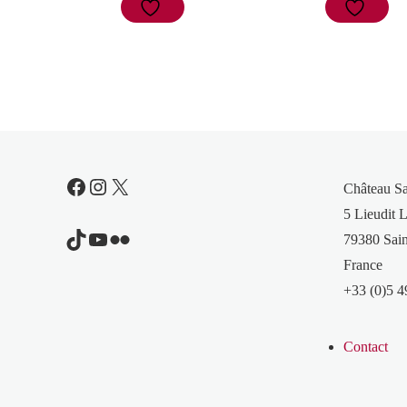
Facebook
Instagram
X
Château S
5 Lieudit L
TikTok
YouTube
Flickr
79380 Sain
France
+33 (0)5 4
Contact