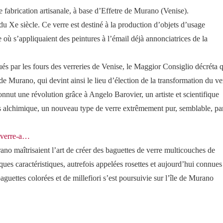
fabrication artisanale, à base d’Effetre de Murano (Venise).
 du Xe siècle. Ce verre est destiné à la production d’objets d’usage
e où s’appliquaient des peintures à l’émail déjà annonciatrices de la
s par les fours des verreries de Venise, le Maggior Consiglio décréta 
e de Murano, qui devint ainsi le lieu d’élection de la transformation du ve
nnut une révolution grâce à Angelo Barovier, un artiste et scientifique
ssus alchimique, un nouveau type de verre extrêmement pur, semblable, pa
u-verre-a…
ano maîtrisaient l’art de créer des baguettes de verre multicouches de
ques caractéristiques, autrefois appelées rosettes et aujourd’hui connues
guettes colorées et de millefiori s’est poursuivie sur l’île de Murano