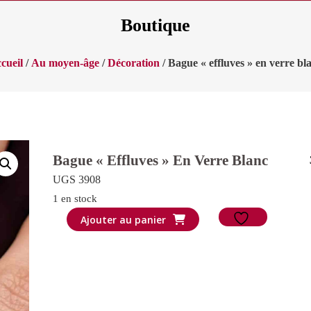
Boutique
cueil
/
Au moyen-âge
/
Décoration
/ Bague « effluves » en verre bl
Bague « Effluves » En Verre Blanc
UGS 3908
1 en stock
quantité
Ajouter au panier
de
Bague
"effluves"
en