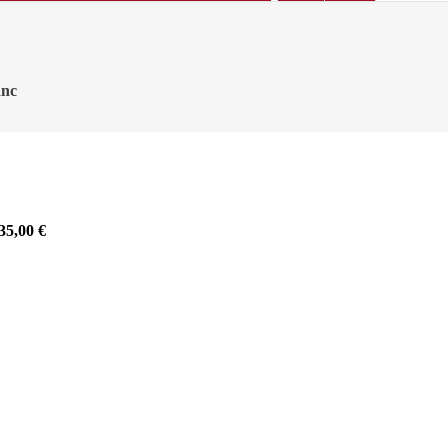
anc
35,00
€