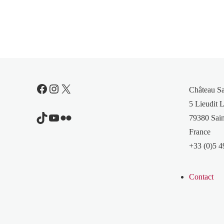
Facebook
Instagram
X
Château S
5 Lieudit L
TikTok
YouTube
Flickr
79380 Sain
France
+33 (0)5 4
Contact