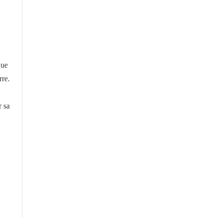
que
rre.
r sa