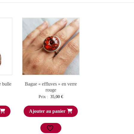
e bulle
Bague « effluves » en verre
rouge
Prix :
35,00
€
Ajouter au panier