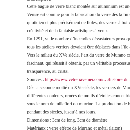
Cette bague de verre blanc montée sur aluminium est une 
Venise est connue pour la fabrication du verre dès la fin
quotidien et plus précisément de fioles, des verres à boir
créativité et de la fantaisie artistiques à venir.
En 1291, vu le nombre d’incendies dévastateurs provoqué
tous les ateliers verriers devaient être déplacés dans l’îl
Vers le milieu du XVe siècle, l’art du verre de Murano co
fascinant, qui réussit à obtenir, par un véritable proce
transparence, au cristal.
Sources :
https://www.vetreriavenier.com/…/histoire-d
Dès la seconde moitié du XVe siècle, les verriers de Mur
différentes couleurs, ornées de motifs d’étoiles concentri
sous le nom de millefiori ou murrine. La production de ba
pendant des siècles, jusqu’à nos jours.
Dimensions : 3cm de long, 3cm de diamètre.
Matériaux : verre effetre de Murano et métal (laiton)