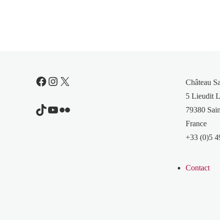
Facebook
Instagram
X
Château S
5 Lieudit L
TikTok
YouTube
Flickr
79380 Sain
France
+33 (0)5 4
Contact