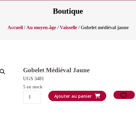
Boutique
Accueil
/
Au moyen-âge
/
Vaisselle
/ Gobelet médiéval jaune
Gobelet Médiéval Jaune
UGS 3481
5 en stock
quantité
Ajouter au panier
de
Gobelet
médiéval
jaune