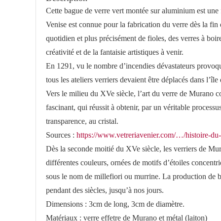
Cette bague de verre vert montée sur aluminium est une f
Venise est connue pour la fabrication du verre dès la fin
quotidien et plus précisément de fioles, des verres à boir
créativité et de la fantaisie artistiques à venir.
En 1291, vu le nombre d’incendies dévastateurs provoqué
tous les ateliers verriers devaient être déplacés dans l’îl
Vers le milieu du XVe siècle, l’art du verre de Murano co
fascinant, qui réussit à obtenir, par un véritable proce
transparence, au cristal.
Sources :
https://www.vetreriavenier.com/…/histoire-d
Dès la seconde moitié du XVe siècle, les verriers de Mur
différentes couleurs, ornées de motifs d’étoiles concentri
sous le nom de millefiori ou murrine. La production de ba
pendant des siècles, jusqu’à nos jours.
Dimensions : 3cm de long, 3cm de diamètre.
Matériaux : verre effetre de Murano et métal (laiton)