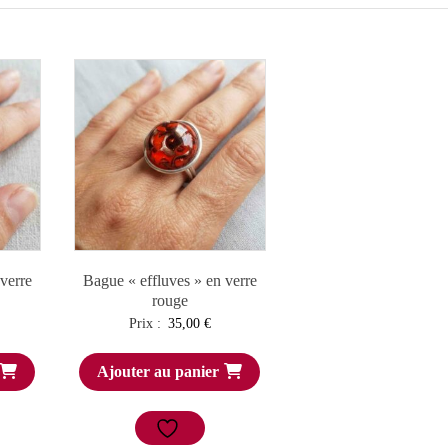
verre
Bague « effluves » en verre
rouge
Prix :
35,00
€
Ajouter au panier