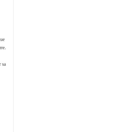
que
rre.
r sa