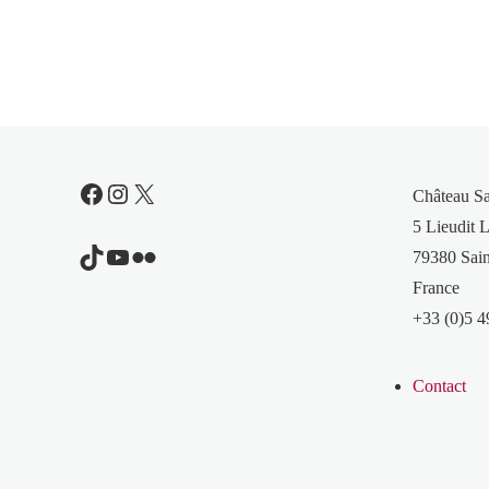
Facebook
Instagram
X
Château S
5 Lieudit L
TikTok
YouTube
Flickr
79380 Sain
France
+33 (0)5 4
Contact