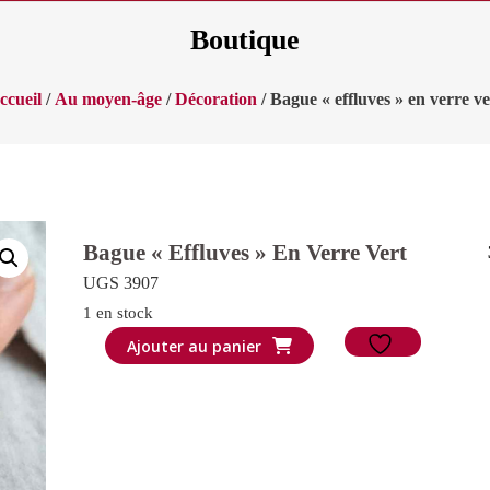
Boutique
ccueil
/
Au moyen-âge
/
Décoration
/ Bague « effluves » en verre ve
Bague « Effluves » En Verre Vert
UGS 3907
1 en stock
quantité
Ajouter au panier
de
Bague
"effluves"
en