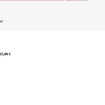
rt
35,00
€