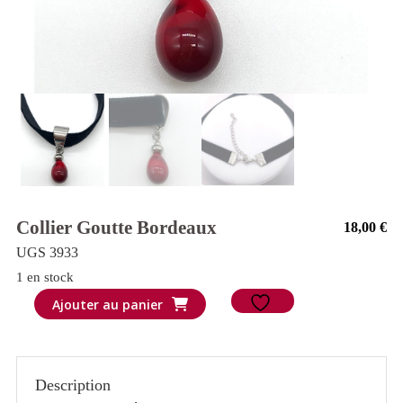
Collier Goutte Bordeaux
18,00
€
UGS 3933
1 en stock
quantité
Ajouter au panier
de
Collier
goutte
Description
bordeaux