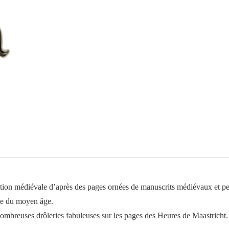
3
visages
piration médiévale d’après des pages ornées de manuscrits médiévaux et p
ue du moyen âge.
 nombreuses drôleries fabuleuses sur les pages des Heures de Maastricht.