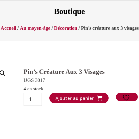
Boutique
Accueil
/
Au moyen-âge
/
Décoration
/ Pin’s créature aux 3 visages
Pin’s Créature Aux 3 Visages
UGS 3017
4 en stock
quantité
Ajouter au panier
de
Pin's
créature
aux