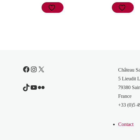
Facebook
Instagram
X
Château S
5 Lieudit L
TikTok
YouTube
Flickr
79380 Sain
France
+33 (0)5 4
Contact