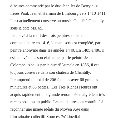
postale
d’heures commandé par le duc Jean Ier de Berry aux
"Les
frères Paul, Jean et Herman de Limbourg vers 1410-1411.
très
Il est actuellement conservé au musée Condé à Chantilly
riches
sous la cote Ms. 65.
Heures
Inachevé à la mort des trois peintres et de leur
du
commanditaire en 1416, le manuscrit est complété, par un
duc
peintre anonyme dans les années 1440. En 1485-1486, il
de
est achevé dans son état actuel par le peintre Jean
Berry"
Colombe. Acquis par le duc d’Aumale en 1856, il est
toujours conservé dans son château de Chantilly.
Il comprend un total de 206 feuillets avec 66 grandes
miniatures et 65 petites. Les Très Riches Heures ont
acquis rapidement une grande renommée malgré leur très
rare exposition au public. Les miniatures ont contribué à
façonner une image idéale du Moyen Âge dans
l’imaginaire collectif. Sources (Wikipedia)