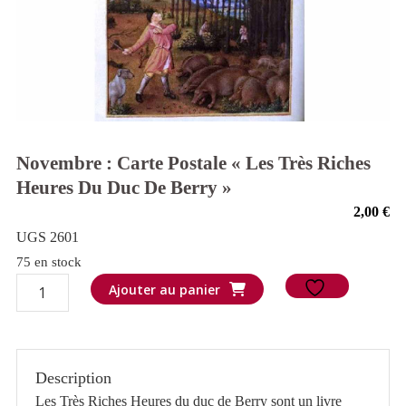
Novembre : Carte Postale « Les Très Riches
Heures Du Duc De Berry »
2,00
€
UGS 2601
75 en stock
quantité
Ajouter au panier
de
Novembre
:
Description
Carte
Les Très Riches Heures du duc de Berry sont un livre