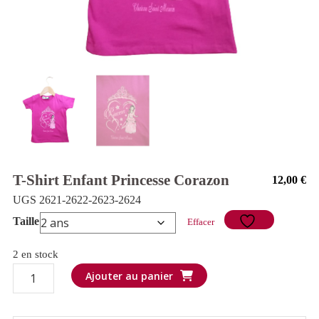
T-Shirt Enfant Princesse Corazon
12,00
€
UGS 2621-2622-2623-2624
Taille
Effacer
2 en stock
quantité
Ajouter au panier
de
T-