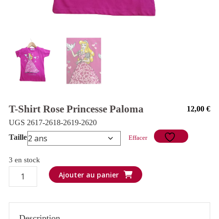
T-Shirt Rose Princesse Paloma
12,00
€
UGS 2617-2618-2619-2620
Taille
Effacer
3 en stock
quantité
Ajouter au panier
de
T-
shirt
Description