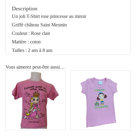
Shirt
Description
rose
Un joli T-Shirt rose princesse au miroir
princesse
Griffé château Saint Mesmin
au
Couleur : Rose clair
miroir
Matière : coton
Tailles : 2 ans à 8 ans
Vous aimerez peut-être aussi…