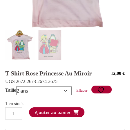
T-Shirt Rose Princesse Au Miroir
12,00
€
UGS 2672-2673-2674-2675
Taille
Effacer
1 en stock
quantité
Ajouter au panier
de
T-