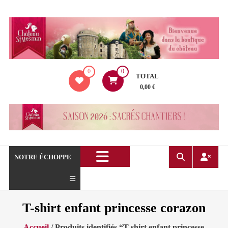
Aller
au
contenu
La
0
0
boutique
TOTAL
du
0,00 €
Château
de
Saint
Mesmin
!
NOTRE ÉCHOPPE
T-shirt enfant princesse corazon
Accueil
/ Produits identifiés “T-shirt enfant princesse