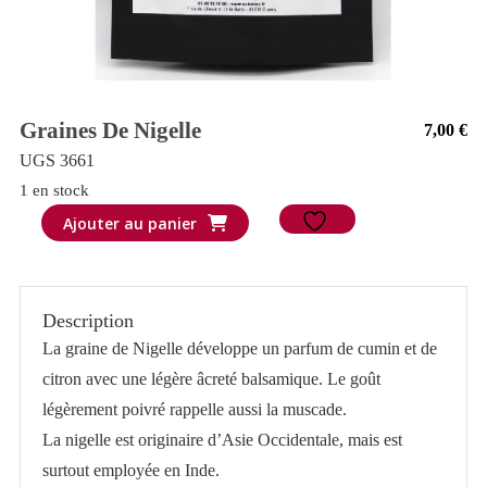
Graines De Nigelle
7,00
€
UGS 3661
1 en stock
quantité
Ajouter au panier
de
Graines
de
Description
Nigelle
La graine de Nigelle développe un parfum de cumin et de
citron avec une légère âcreté balsamique. Le goût
légèrement poivré rappelle aussi la muscade.
La nigelle est originaire d’Asie Occidentale, mais est
surtout employée en Inde.