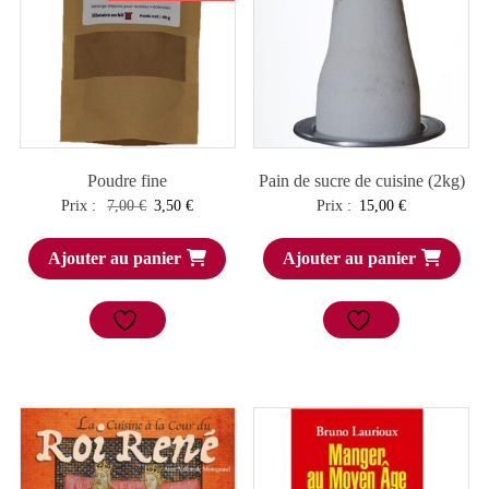
Poudre fine
Pain de sucre de cuisine (2kg)
Le
Le
Prix :
7,00
€
3,50
€
Prix :
15,00
€
prix
prix
Ajouter au panier
Ajouter au panier
initial
actuel
était :
est :
7,00 €.
3,50 €.