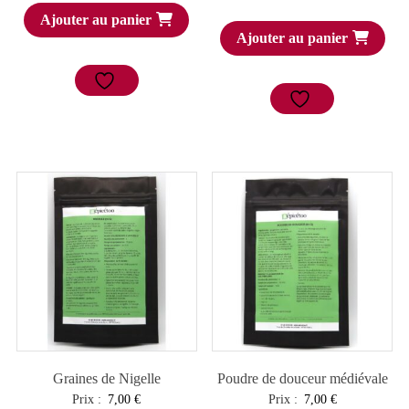
Ajouter au panier
initial
actuel
Ajouter au panier
était :
est :
6,00 €.
3,60 €.
Graines de Nigelle
Poudre de douceur médiévale
Prix :
7,00
€
Prix :
7,00
€