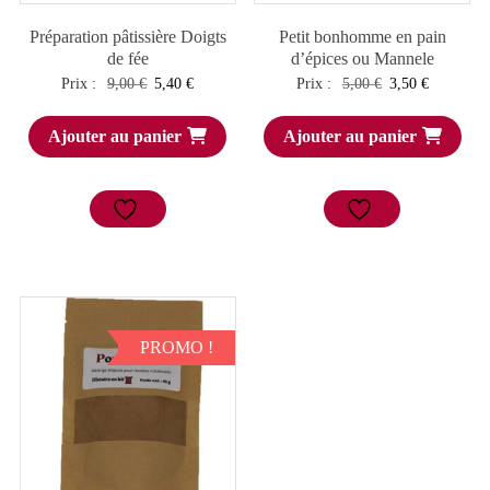
Préparation pâtissière Doigts
Petit bonhomme en pain
de fée
d’épices ou Mannele
Le
Le
Le
Le
Prix :
9,00
€
5,40
€
Prix :
5,00
€
3,50
€
prix
prix
prix
prix
Ajouter au panier
Ajouter au panier
initial
actuel
initial
actuel
était :
est :
était :
est :
9,00 €.
5,40 €.
5,00 €.
3,50 €.
PROMO !