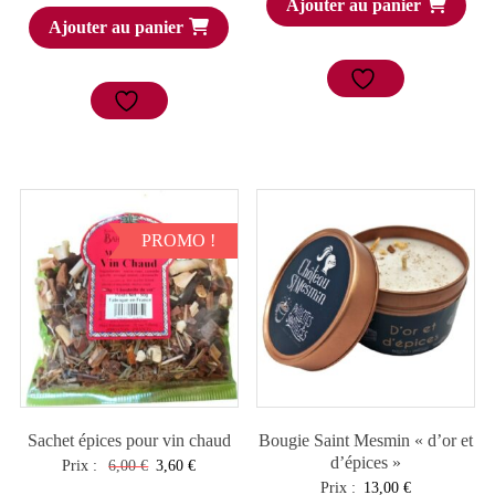
Ajouter au panier
Ajouter au panier
PROMO !
Sachet épices pour vin chaud
Bougie Saint Mesmin « d’or et
d’épices »
Le
Le
Prix :
6,00
€
3,60
€
Prix :
13,00
€
prix
prix