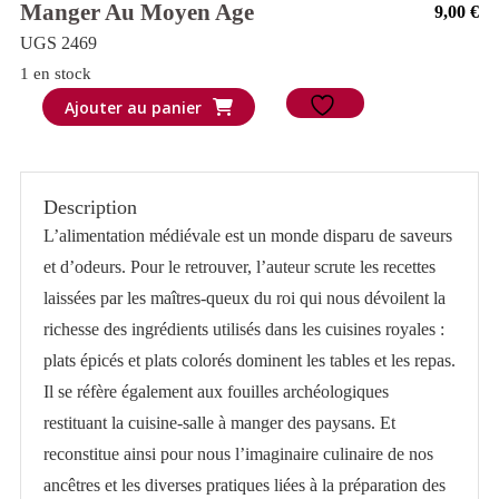
Manger Au Moyen Age
9,00
€
UGS 2469
1 en stock
quantité
Ajouter au panier
de
Manger
au
Description
Moyen
L’alimentation médiévale est un monde disparu de saveurs
Age
et d’odeurs. Pour le retrouver, l’auteur scrute les recettes
laissées par les maîtres-queux du roi qui nous dévoilent la
richesse des ingrédients utilisés dans les cuisines royales :
plats épicés et plats colorés dominent les tables et les repas.
Il se réfère également aux fouilles archéologiques
restituant la cuisine-salle à manger des paysans. Et
reconstitue ainsi pour nous l’imaginaire culinaire de nos
ancêtres et les diverses pratiques liées à la préparation des