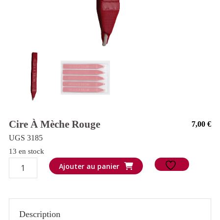
Cire À Mèche Rouge
7,00
€
UGS 3185
13 en stock
quantité
Ajouter au panier
de
Cire
à
Description
mèche