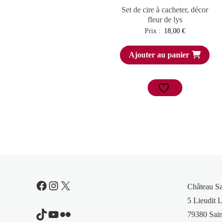
Set de cire à cacheter, décor
fleur de lys
Prix :
18,00
€
Ajouter au panier
Facebook
Instagram
X
Château S
5 Lieudit L
TikTok
YouTube
Flickr
79380 Sain