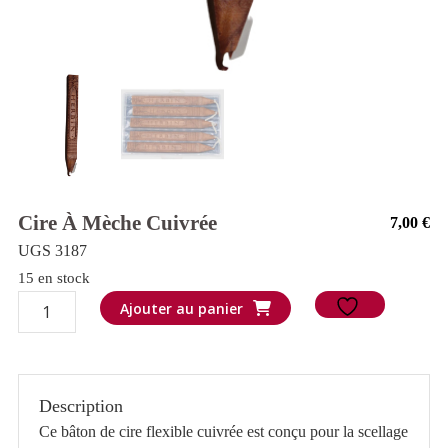
Cire À Mèche Cuivrée
7,00
€
UGS 3187
15 en stock
quantité
Ajouter au panier
de
Cire
à
Description
mèche
Ce bâton de cire flexible cuivrée est conçu pour la scellage
Cuivrée