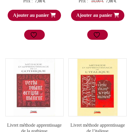
Le
Le
Prix :
7,00
€
Prix :
10,00
€
7,00
€
prix
prix
Ajouter au panier
Ajouter au panier
initial
actuel
était :
est :
10,00 €.
7,00 €.
Livret méthode apprentissage
Livret méthode apprentissage
de la gothique
de l’italique