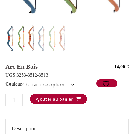
Arc En Bois
14,00
€
UGS 3253-3512-3513
Couleur
quantité
Ajouter au panier
de
Arc
en
Description
bois