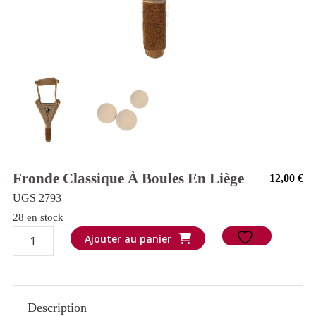
Fronde Classique À Boules En Liège
12,00
€
UGS 2793
28 en stock
quantité
Ajouter au panier
de
Fronde
classique
Description
à