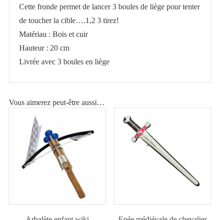
Cette fronde permet de lancer 3 boules de liège pour tenter
boules
de toucher la cible….1,2 3 tirez!
en
Matériau : Bois et cuir
liège
Hauteur : 20 cm
Livrée avec 3 boules en liège
Vous aimerez peut-être aussi…
Arbalète enfant wiki
Epée médiévale de chevalier