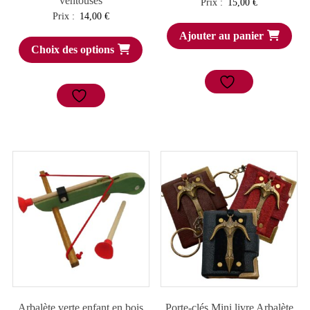
ventouses
Prix :
15,00
€
Prix :
14,00
€
Ajouter au panier
Choix des options
Arbalète verte enfant en bois
Porte-clés Mini livre Arbalète