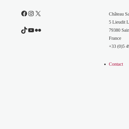
Facebook
Instagram
X
Château S
5 Lieudit L
TikTok
YouTube
Flickr
79380 Sain
France
+33 (0)5 4
Contact