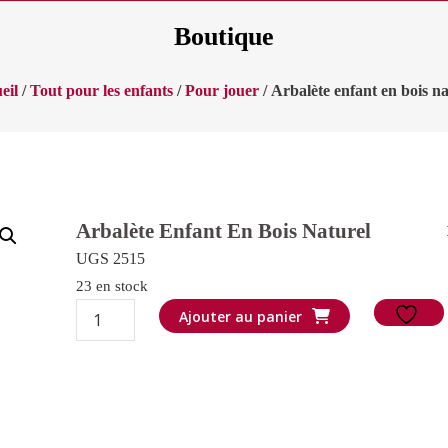
Boutique
eil
/
Tout pour les enfants
/
Pour jouer
/ Arbalète enfant en bois na
Arbalète Enfant En Bois Naturel
UGS 2515
23 en stock
quantité
Ajouter au panier
de
Arbalète
enfant
en