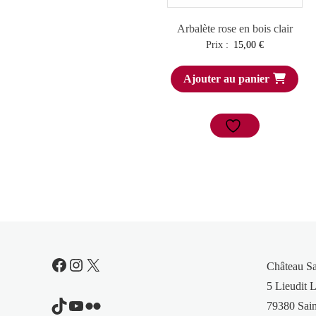
Arbalète rose en bois clair
Prix :
15,00
€
Ajouter au panier
Facebook
Instagram
X
Château S
5 Lieudit L
TikTok
YouTube
Flickr
79380 Sain