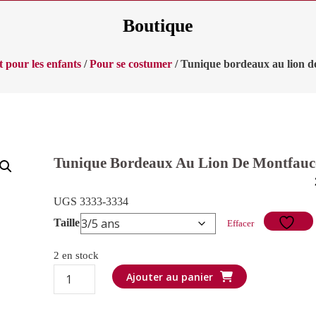
Boutique
 pour les enfants
/
Pour se costumer
/ Tunique bordeaux au lion 
Tunique Bordeaux Au Lion De Montfau
UGS 3333-3334
Taille
Effacer
2 en stock
quantité
Ajouter au panier
de
Tunique