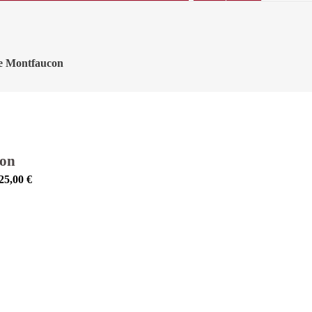
de Montfaucon
con
25,00
€