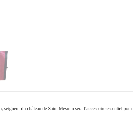
bordeaux
au
lion
de
Montfaucon
, seigneur du château de Saint Mesmin sera l’accessoire essentiel pour