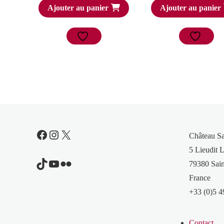
Ajouter au panier
Ajouter au panier
Facebook
Instagram
X
Château S
5 Lieudit L
TikTok
YouTube
Flickr
79380 Sain
France
+33 (0)5 4
Contact