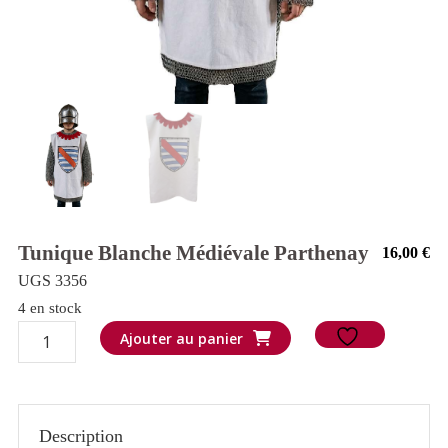
Tunique Blanche Médiévale Parthenay
16,00
€
UGS 3356
4 en stock
quantité
Ajouter au panier
de
Tunique
blanche
Description
Médiévale