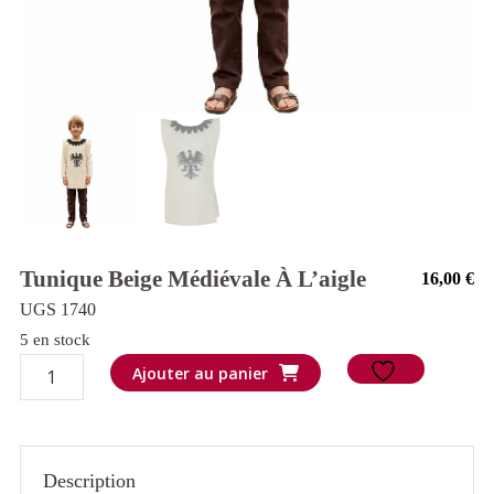
Tunique Beige Médiévale À L’aigle
16,00
€
UGS 1740
5 en stock
quantité
Ajouter au panier
de
Tunique
beige
Description
médiévale