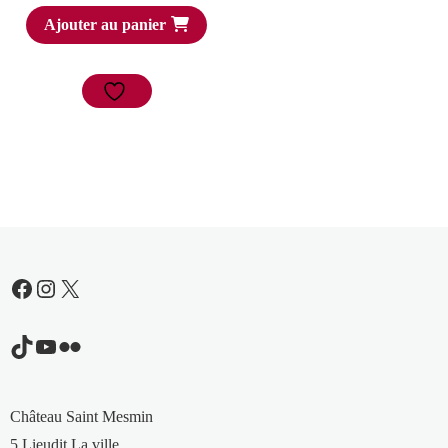
Ajouter au panier
Facebook
Instagram
X
TikTok
YouTube
Flickr
Château Saint Mesmin
5 Lieudit La ville