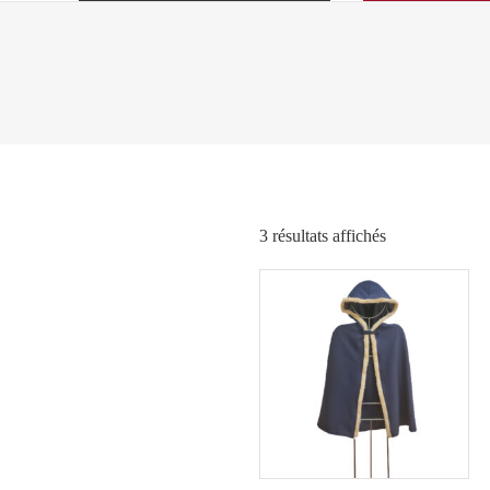
Trié
3 résultats affichés
par
popularité