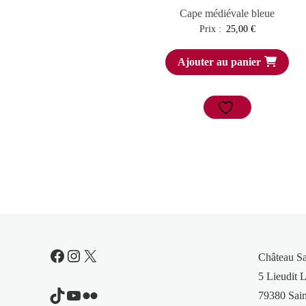
Cape médiévale bleue
Prix :
25,00
€
Ajouter au panier
Facebook
Instagram
X
Château S
5 Lieudit L
TikTok
YouTube
Flickr
79380 Sain