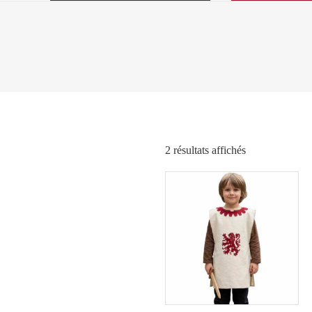
Trié
2 résultats affichés
par
popularité