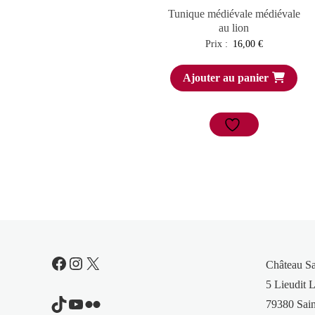
Tunique médiévale médiévale
au lion
Prix :
16,00
€
Ajouter au panier
Facebook
Instagram
X
Château S
5 Lieudit L
TikTok
YouTube
Flickr
79380 Sain