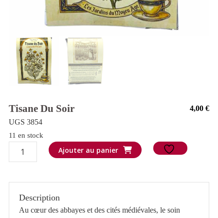
Tisane Du Soir
4,00
€
UGS 3854
11 en stock
quantité
Ajouter au panier
de
Tisane
du
Description
soir
Au cœur des abbayes et des cités médiévales, le soin