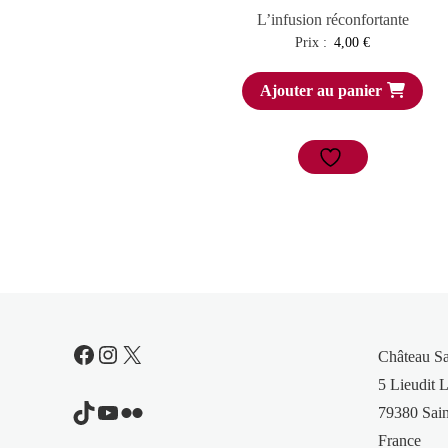
L’infusion réconfortante
Prix :
4,00
€
Ajouter au panier
Facebook
Instagram
X
Château S
5 Lieudit L
TikTok
YouTube
Flickr
79380 Sain
France