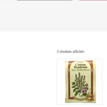
Trié
3 résultats affichés
par
popularité