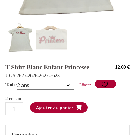
T-Shirt Blanc Enfant Princesse
12,00
€
UGS 2625-2626-2627-2628
Taille
Effacer
2 en stock
quantité
Ajouter au panier
de
T-
shirt
Description