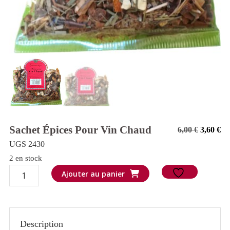
Sachet Épices Pour Vin Chaud
Le
Le
6,00
€
3,60
€
prix
pr
UGS 2430
initial
ac
2 en stock
quantité
était :
est
Ajouter au panier
de
6,00 €.
3,6
Sachet
épices
Description
pour