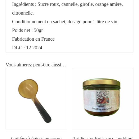
Ingrédients : Sucre roux, cannelle, girofle, orange amère,
vin
citronnelle.
chaud
Conditionnement en sachet, dosage pour 1 litre de vin
Poids net : 50gr
Fabrication en France
DLC : 12.2024
Vous aimerez peut-être aussi…
Cuillère à épices en corne
Taillis aux fruits secs, pudding