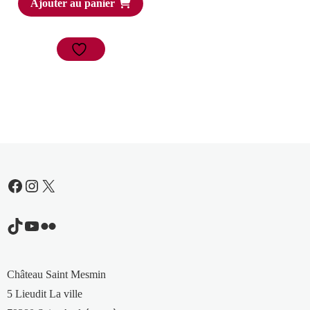
Ajouter au panier
initial
actuel
était :
est :
6,00 €.
3,60 €.
Facebook
Instagram
X
TikTok
YouTube
Flickr
Château Saint Mesmin
5 Lieudit La ville