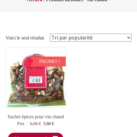
Voici le seul résultat
PROMO !
Sachet épices pour vin chaud
Le
Le
Prix :
6,00
€
3,60
€
prix
prix