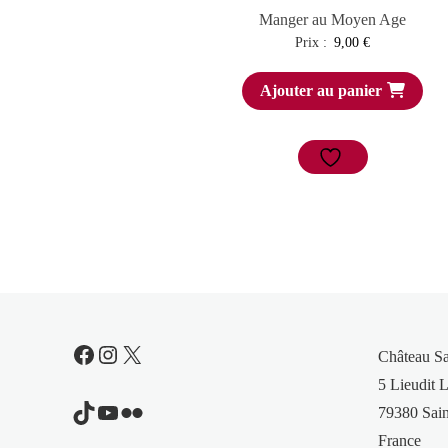
Manger au Moyen Age
Prix :
9,00
€
Ajouter au panier
Facebook
Instagram
X
Château S
5 Lieudit L
TikTok
YouTube
Flickr
79380 Sain
France