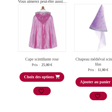
Vous aimerez peut-être aussi…
Cape scintillante rose
Chapeau médiéval scint
lilas
Prix :
25,00
€
Prix :
11,00
€
Choix des options
Ajouter au panier