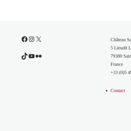
Facebook
Instagram
X
Château S
5 Lieudit L
TikTok
YouTube
Flickr
79380 Sain
France
+33 (0)5 4
Contact