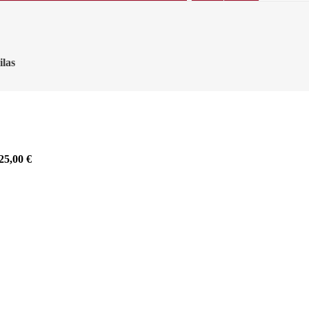
ilas
25,00
€