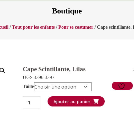
Boutique
ueil
/
Tout pour les enfants
/
Pour se costumer
/ Cape scintillante, l
Cape Scintillante, Lilas
UGS 3396-3397
Taille
quantité
Ajouter au panier
de
Cape
scintillante,
lilas