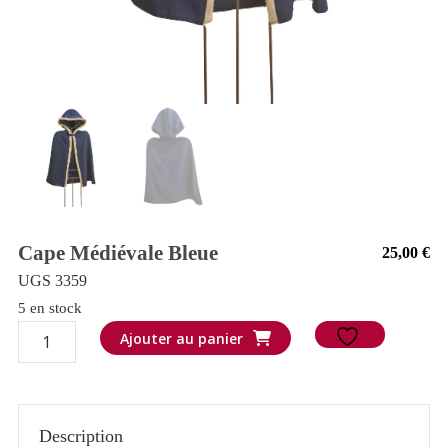
Cape Médiévale Bleue
25,00
€
UGS 3359
5 en stock
quantité
Ajouter au panier
de
Cape
médiévale
Description
bleue