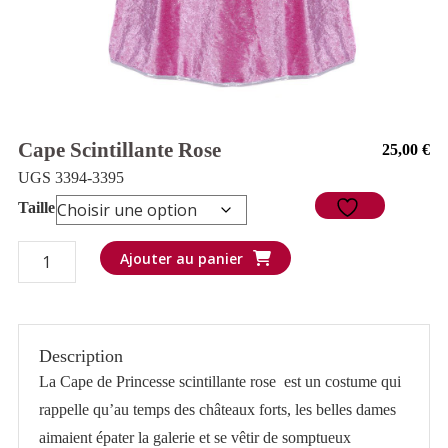
Cape Scintillante Rose
25,00
€
UGS 3394-3395
Taille
quantité
Ajouter au panier
de
Cape
scintillante
Description
rose
La Cape de Princesse scintillante rose est un costume qui
rappelle qu’au temps des châteaux forts, les belles dames
aimaient épater la galerie et se vêtir de somptueux