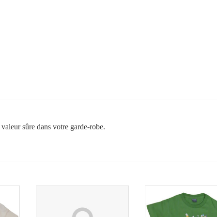
Adulte
vert
Château
Saint
Mesmin
 valeur sûre dans votre garde-robe.