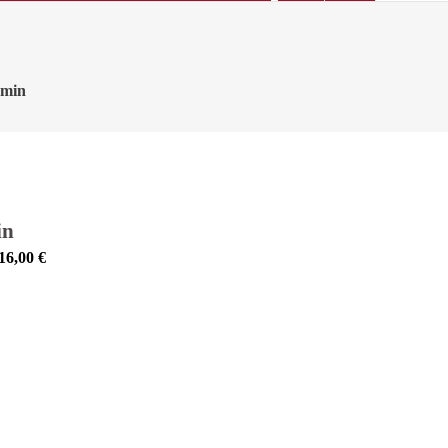
smin
in
16,00
€