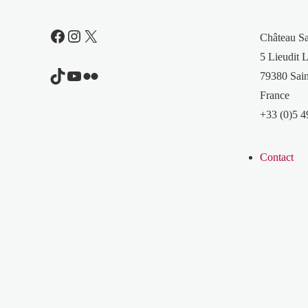
Facebook
Instagram
X
Château S
5 Lieudit L
TikTok
YouTube
Flickr
79380 Sain
France
+33 (0)5 4
Contact