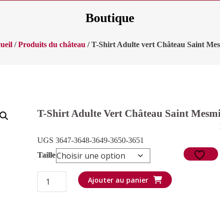
Boutique
ueil
/
Produits du château
/ T-Shirt Adulte vert Château Saint Me
T-Shirt Adulte Vert Château Saint Mesm
UGS 3647-3648-3649-3650-3651
Taille
quantité
Ajouter au panier
de
T-
Shirt